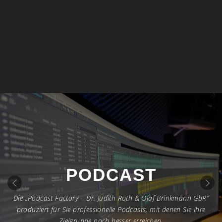
BESTE
AUFNAHMEQUALITÄT
‹
›
FÜR EIN OPTIMALES