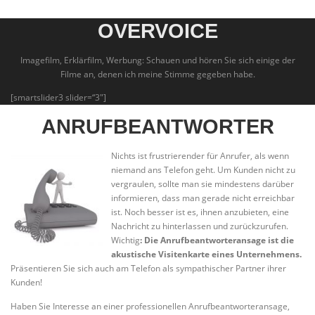
OVERVOICE
Imagefilm, Erklärfilm, Werbung: Schauen und hören Sie sich einige der
Filme an, denen ich meine Stimme gegeben habe.
[smartslider3 slider=“3″]
ANRUFBEANTWORTER
Nichts ist frustrierender für Anrufer, als wenn
niemand ans Telefon geht. Um Kunden nicht zu
vergraulen, sollte man sie mindestens darüber
informieren, dass man gerade nicht erreichbar
ist. Noch besser ist es, ihnen anzubieten, eine
Nachricht zu hinterlassen und zurückzurufen.
Wichtig
: Die Anrufbeantworteransage ist die
akustische Visitenkarte eines Unternehmens.
Präsentieren Sie sich auch am Telefon als sympathischer Partner ihrer
Kunden!
Haben Sie Interesse an einer professionellen Anrufbeantworteransage,