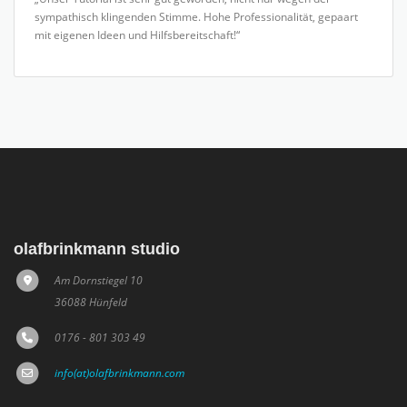
Marcus Radach, Craftbutler GmbH
„Unser Tutorial ist sehr gut geworden, nicht nur wegen der
sympathisch klingenden Stimme. Hohe Professionalität, gepaart
mit eigenen Ideen und Hilfsbereitschaft!“
olafbrinkmann studio
Am Dornstiegel 10
36088 Hünfeld
0176 - 801 303 49